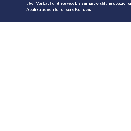
über Verkauf und Service bis zur Entwicklung spezielle
Applikationen für unsere Kunden.
Als inhabergeführtes Unternehmen ist mir
der persönliche Kontakt zu Ihnen sehr wichtig.
Kundenzufriedenheit steht an erster Stelle.
NORMEN